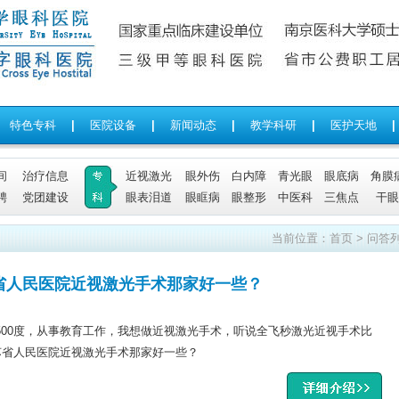
特色专科
|
医院设备
|
新闻动态
|
教学科研
|
医护天地
|
间
治疗信息
近视激光
眼外伤
白内障
青光眼
眼底病
角膜
聘
党团建设
眼表泪道
眼眶病
眼整形
中医科
三焦点
干眼
当前位置：
首页
> 问答
省人民医院近视激光手术那家好一些？
视500度，从事教育工作，我想做近视激光手术，听说全飞秒激光近视手术比
苏省人民医院近视激光手术那家好一些？