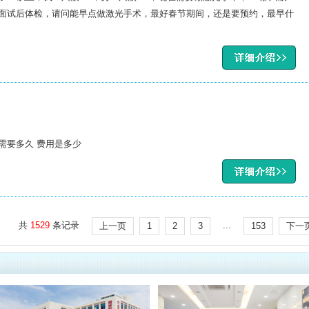
，面试后体检，请问能早点做激光手术，最好春节期间，还是要预约，最早什
需要多久 费用是多少
共
1529
条记录
...
上一页
1
2
3
153
下一