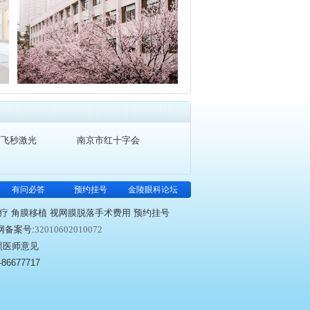
京飞秒激光
南京市红十字会
有问必答
预约挂号
金陵眼科论坛
疗 角膜移植 视网膜脱落手术费用 预约挂号
网备案号:
32010602010072
照医师意见
677717