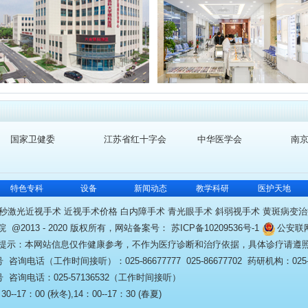
国家卫健委
江苏省红十字会
中华医学会
南
特色专科
设备
新闻动态
教学科研
医护天地
秒激光近视手术 近视手术价格 白内障手术 青光眼手术 斜弱视手术 黄斑病变治
@2013 - 2020 版权所有，网站备案号：
苏ICP备10209536号-1
公安联
提示：本网站信息仅作健康参考，不作为医疗诊断和治疗依据，具体诊疗请遵
话（工作时间接听）：025-86677777 025-86677702 药研机构：025-86
咨询电话：025-57136532（工作时间接听）
17：00 (秋冬),14：00--17：30 (春夏)