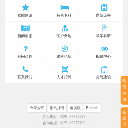
党团建设
特色专科
医院设备
新闻动态
医护天地
教学科研
有问必答
眼科论坛
配镜中心
联系我们
人才招聘
分院建设
电
话
咨
询
专家介绍
预约挂号
电脑版
English
在
联系电话：025--86677777
线
咨询电话：025--86677702
咨