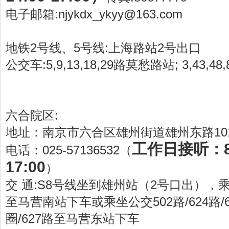
电子邮箱:njykdx_ykyy@163.com
地铁2号线、5号线:上海路站2号出口
公交车:5,9,13,18,29路莫愁路站; 3,43,
六合院区:
地址：南京市六合区雄州街道雄州东路10
工作日接听：8:0
电话：025-57136532（
17:00
）
交 通:S8号线坐到雄州站（2号口出），乘坐
至马营南站下车或乘坐公交502路/624路/61
圈/627路至马营东站下车