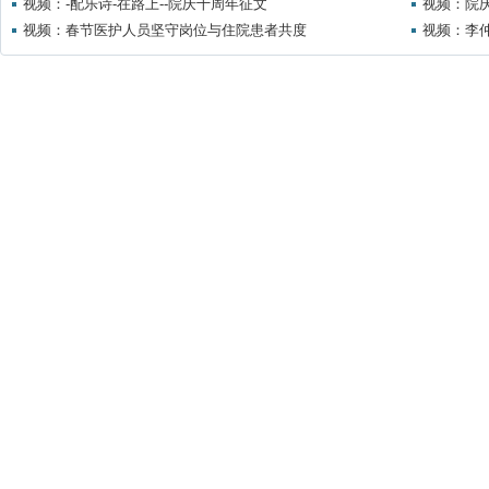
视频：-配乐诗-在路上--院庆十周年征文
视频：院
视频：春节医护人员坚守岗位与住院患者共度
视频：李