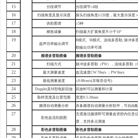
15
分段调节
分段调节
≥6段
16
扫描角度及
显示深度
探头扫描角度
≧120度，
最大显示深度
17
伪彩图谱
≥5种
18
梯形成像
扫描最大扩展角度
不小于
10°
19
B
模式
、
M
模式
、
连续多普勒
,
脉冲多
超声功率输出调节
勒输出功率可调
20
频谱多普勒
图像
频谱多普勒
图像
21
扫描
方式
脉冲波多普勒
（
PW
）
，连续多普勒
（
22
最大测量速度
血流速度
CW:70m/s
；
PW:8m/s
23
最低测量速度
≤0.08cm/s(非噪音信号)
24
Doppler及M型电影回放
回放时可以测量和计算
25
取样宽度及位置范围
宽度
0.5-20mm
26
频谱自动测量分析
具备频谱自动测量分析软件，可自由
27
无需激活频谱即可测量血管腔内任意
彩色血流剖面图
度，支持多点测速
28
彩色多普勒
图像
彩色多普勒
图像
29