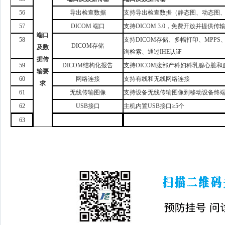
56
导出检查数据
支持导出检查数据（静态图、动态图
57
DICOM
端口
支持
DICOM 3.0
，
免费开放并提供传
端口
58
支持
DICOM存储、多幅打印、MPP
DICOM存储
及数
询检索、通过IHE认证
据传
59
DICOM结构化报告
支持
DICOM腹部产科妇科乳腺心脏
输要
60
网络连接
支持有线和无线网络连接
求
61
无线传输图像
支持设备无线传输图像到移动设备终
62
USB接口
主机内置
USB接口≥5个
63