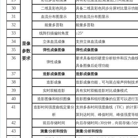
彩色多普勒成像
具有彩色速度图
,能量图,方向能量图
30
二维及彩色同步
具备二维及彩色同步分屏对比显示功
31
血流分布图显示
支持血流分布图显示
32
能量多普勒
能量多普勒
33
线阵扫描偏转角度
≥25°
34
立体血流成像
支持立体血流成像
显像
35
弹性成像
图像
弹性成像
图像
参数
36
要求
要求具备组织硬度分析软件和压力曲
弹性成像
具备图像后处理功能
37
造影成像
图像
造影成像
图像
38
造影成像
造影成像功能，可与斑点噪声抑制技
39
实时双幅造影
具有实时双幅造影对比成像模式
40
造影图像和组织图像
造影图像和组织图像的位置可以进行
41
造影时间强度曲线定量分
支持多条
时间强度曲线（
TIC
）
的计算
析
算到达时间、峰值时间、峰值强度等
42
前后
存储时间
向后存储时间
≥30分钟，向前存储≥5
43
测量
/分析和报告
测量
/分析和报告