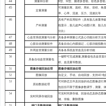
44
测量和分析
B型、M型、频谱多普勒、彩色多普勒
45
可测量
距离、面积、周长、容积、角
定量
测量
率、心率、流速、压力、流速比等
46
具有产科应用软件（具有胎儿体重孕
产科测量
线显示，胎儿超声心动图计测、胎儿
分比）
47
心血管系统测量与分析
具备多种测量公式及心功能分析方法
48
心脏自动测量软件
具备自动心内膜描记，心肌功能指数
49
外周血管测量分析
具备各系统血管血流分析功能
50
一键即可完成测量
,测量值包含血管直
具备自动血管测量包
积、血流量等数据。
51
图像存储回放
处理
图像存储回放
处理
52
图像
回放
自定义、
手动、自动回放，支持
4D 
53
可对静态文件及回放的动态图像进行
原始数据处理
包括但不限于图像参数调节，测量、
54
可实时同屏存储、回放动态及静态图
实时同屏存储回放
储、传输、删除图像
55
端口及数据传输
端口及数据传输