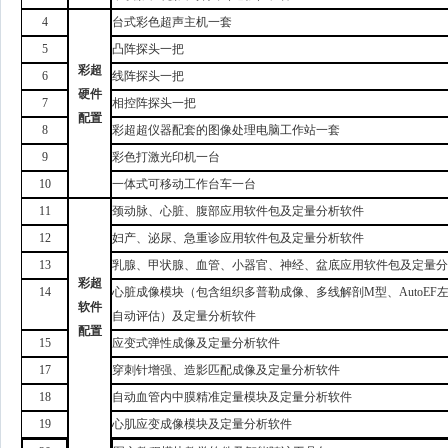
4
台式彩色超声主机一套
5
凸阵探头一把
彩超
6
线阵探头
一把
硬件
7
相控阵探头一把
配置
8
彩超超仪器配套的图像处理电脑工作站一套
9
彩色打激光印机一台
10
一体式可移动工作台车一台
11
颈动脉、心脏、腹部
应用软件包及定量分析软件
12
妇产、泌尿、
急重诊应用软件包及定量分析软件
13
乳腺、甲状腺、血管、
小器官、
神经、盆底应用软件包及定量
彩超
14
心脏成像模块（包含组织多普勒成像、多线解剖
M型、AutoE
软件
自动评估）
及定量分析软件
配置
15
应变式弹性成像
及定量分析软件
17
穿刺针增强
、
造影匹配成像
及定量分析软件
18
自动
血管内中膜精准定量模块
及定量分析软件
19
心肌应变成像模块
及定量分析软件