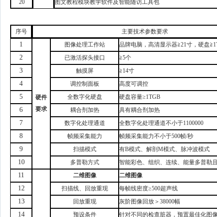
20
图文教程模块教学软件及智能随访工具包
序号
主要技术参数要求
1
图像处理工作站
品牌电脑，高清显示器
≧21寸，硬盘≧1
2
已激活探头接口
≧5个
3
触摸屏
≧14寸
4
调控制面板
高度可调控
5
全数字化硬盘
硬盘容量
≥
1T
GB
硬件
要求
6
耦合剂加热
具有耦合剂加热
7
数字化处理通道
全数字化处理通道
不小于
1100000
8
帧频采集能力
帧频采集能力
不小于
500
帧
/秒
9
扫描模式
有
B模式、
解剖
M模式、脉冲波模式
10
多普勒方式
智能彩色、组织、连续、能量多普勒
11
二维
图像
二维
图像
12
扫描线
、
回放重现
每帧线密度
≥500超声线
13
回放重现
灰阶图像回放＞
38000幅
14
预设条件
针对不同的检查脏器，预置最佳化图