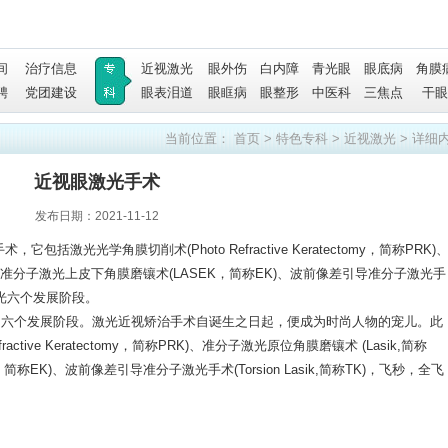
间
治疗信息
近视激光
眼外伤
白内障
青光眼
眼底病
角膜
聘
党团建设
眼表泪道
眼眶病
眼整形
中医科
三焦点
干眼
当前位置：
首页
>
特色专科
>
近视激光
> 详细
近视眼激光手术
发布日期：2021-11-12
激光光学角膜切削术(Photo Refractive Keratectomy，简称PRK)
K)、准分子激光上皮下角膜磨镶术(LASEK，简称EK)、波前像差引导准分子激光手
飞秒激光六个发展阶段。
了六个发展阶段。激光近视矫治手术自诞生之日起，便成为时尚人物的宠儿。此
ctive Keratectomy，简称PRK)、准分子激光原位角膜磨镶术 (Lasik,简称
称EK)、波前像差引导准分子激光手术(Torsion Lasik,简称TK)，飞秒，全飞