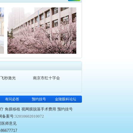
京飞秒激光
南京市红十字会
有问必答
预约挂号
金陵眼科论坛
疗 角膜移植 视网膜脱落手术费用 预约挂号
网备案号:
32010602010072
照医师意见
677717