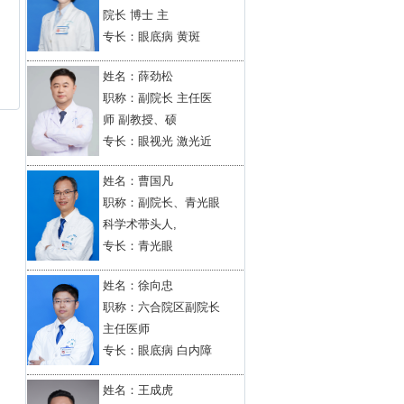
院长 博士 主
专长：眼底病 黄斑
姓名：
薛劲松
职称：副院长 主任医
师 副教授、硕
专长：眼视光 激光近
姓名：
曹国凡
职称：副院长、青光眼
科学术带头人,
专长：青光眼
姓名：
徐向忠
职称：六合院区副院长
主任医师
专长：眼底病 白内障
姓名：
王成虎